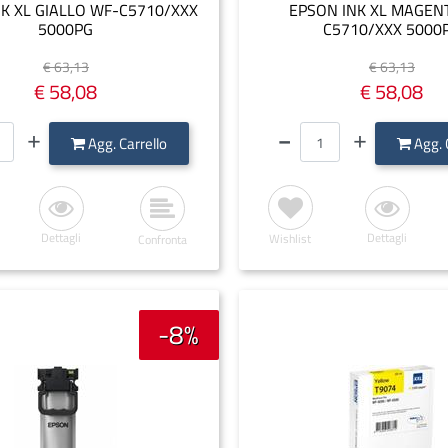
K XL GIALLO WF-C5710/XXX
EPSON INK XL MAGEN
5000PG
C5710/XXX 5000
€ 63,13
€ 63,13
€ 58,08
€ 58,08
Quantità
Quantità
Agg. Carrello
Agg. 
Dettagli
Dettagli
Wishlist
Confronta
-8%