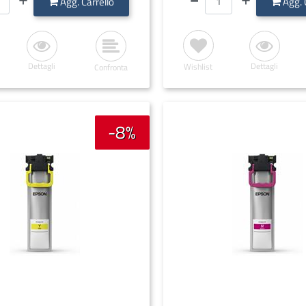
Agg. Carrello
Agg. 
Dettagli
Dettagli
Wishlist
Confronta
-8%