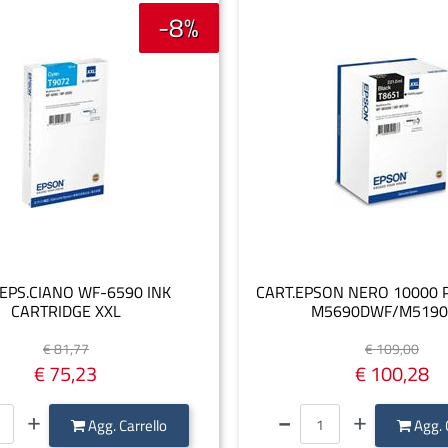
-8%
.EPS.CIANO WF-6590 INK
CART.EPSON NERO 10000 
CARTRIDGE XXL
M5690DWF/M519
€ 81,77
€ 109,00
€ 75,23
€ 100,28
Quantità
Quantità
Agg. Carrello
Agg. 