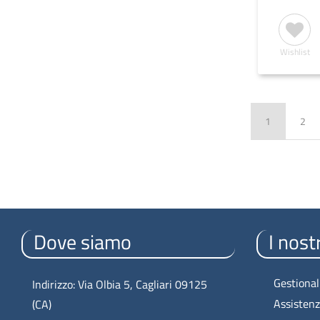
Wishlist
1
2
Dove siamo
I nostr
Gestional
Indirizzo: Via Olbia 5, Cagliari 09125
Assisten
(CA)