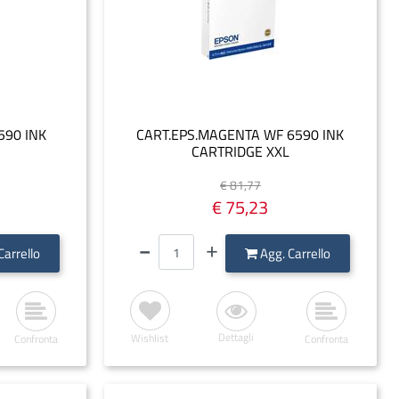
590 INK
CART.EPS.MAGENTA WF 6590 INK
CARTRIDGE XXL
€ 81,77
€ 75,23
Quantità
Carrello
Agg. Carrello
Dettagli
Wishlist
Confronta
Confronta