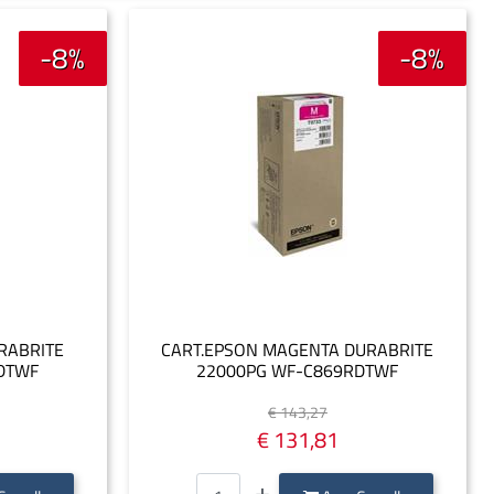
-8%
-8%
RABRITE
CART.EPSON MAGENTA DURABRITE
DTWF
22000PG WF-C869RDTWF
€ 143,27
€ 131,81
Quantità