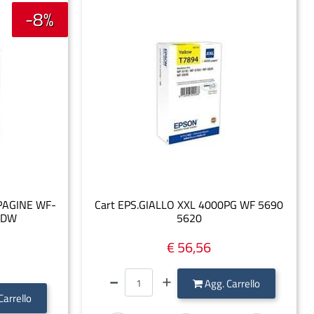
-8%
PAGINE WF-
Cart EPS.GIALLO XXL 4000PG WF 5690
0DW
5620
€ 56,56
Quantità
Agg. Carrello
Carrello