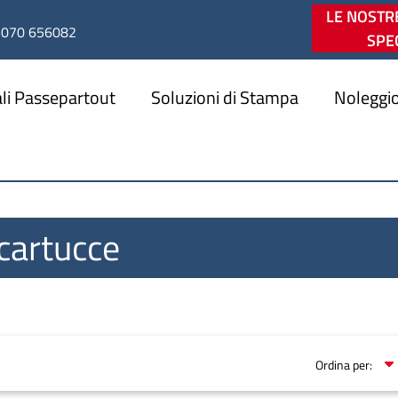
LE NOSTR
070 656082
SPEC
li Passepartout
Soluzioni di Stampa
Noleggio
cartucce
Ordina per: