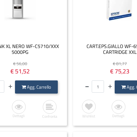
NK XL NERO WF-C5710/XXX
CART.EPS.GIALLO WF-6
5000PG
CARTRIDGE XXL
€ 56,00
€ 81,77
€ 51,52
€ 75,23
Quantità
Quantità
Agg. Carrello
Agg. 
Dettagli
Dettagli
Wishlist
Confronta