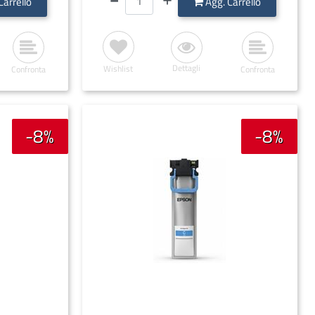
Carrello
Agg. Carrello
Dettagli
Wishlist
Confronta
Confronta
-8%
-8%