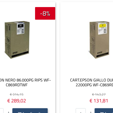
-8%
ON NERO 86.000PG RIPS WF-
CART.EPSON GIALLO DU
C869RDTWF
22000PG WF-C869R
€ 314,15
€ 143,27
€ 289,02
€ 131,81
Quantità
Quantità