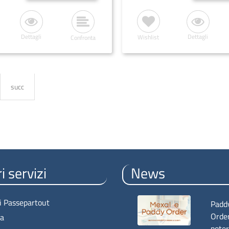
Dettagli
Dettagli
Wishlist
Confronta
succ
i servizi
News
i Passepartout
Padd
Order
za
poter