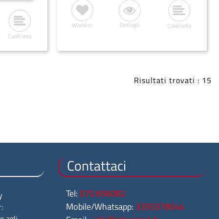
Dettagli
Wishlist
Confronta
Confronta
Risultati trovati : 15
Contattaci
Tel:
070 656082
y
Mobile/Whatsapp:
3355378544
:
e agli