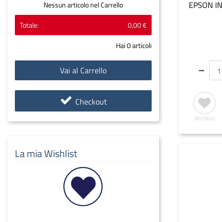
EPSON IN
Nessun articolo nel Carrello
Totale:
0,00 €
Hai
0
articoli
Vai al Carrello
Checkout
Wishlist
La mia Wishlist