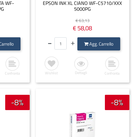
TA WF-
EPSON INK XL CIANO WF-C5710/XXX
PG
5000PG
€ 63,13
€ 58,08
Quantità
Carrello
Agg. Carrello
Dettagli
Wishlist
Confronta
Confronta
-8%
-8%