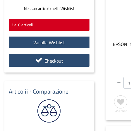
Nessun articolo nella Wishlist
Hai
0
articoli
Vai alla Wishlist
EPSON I
Checkout
Articoli in Comparazione
Wishlist