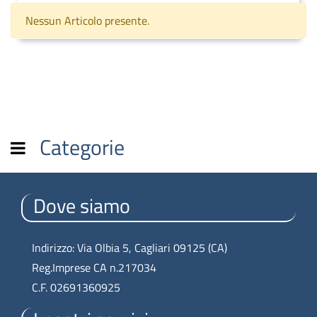
Nessun Articolo presente.
Categorie
Open menu
Dove siamo
Indirizzo: Via Olbia 5, Cagliari 09125 (CA)
Reg.Imprese CA n.217034
C.F. 02691360925