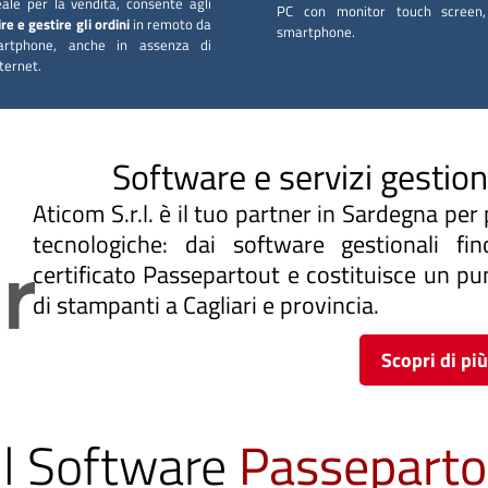
ale per la vendita, consente agli
PC con monitor touch screen,
ire e gestire gli ordini
in remoto da
smartphone.
artphone, anche in assenza di
ternet.
Software e servizi gestion
Aticom S.r.l. è il tuo partner in Sardegna per 
tecnologiche: dai software gestionali fin
certificato Passepartout e costituisce un pun
di stampanti a Cagliari e provincia.
Scopri di più
il Software
Passeparto