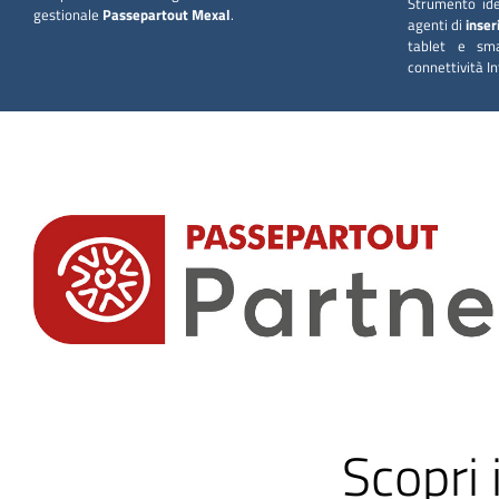
Strumento ide
gestionale
Passepartout Mexal
.
agenti di
inser
tablet e sm
connettività In
Scopri 