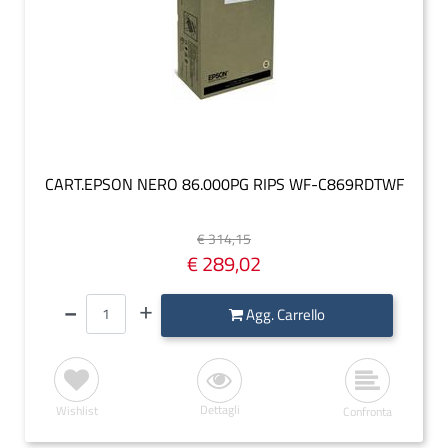
CART.EPSON NERO 86.000PG RIPS WF-C869RDTWF
€ 314,15
€ 289,02
Quantità
Agg. Carrello
Dettagli
Wishlist
Confronta