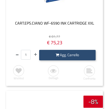
CART.EPS.CIANO WF-6590 INK CARTRIDGE XXL
€ 81,77
€ 75,23
Quantità
Agg. Carrello
Dettagli
Wishlist
Confronta
-8%