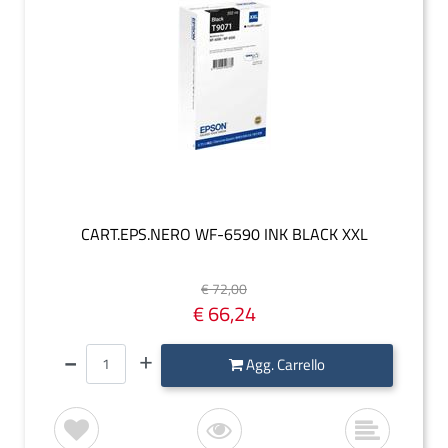
CART.EPS.NERO WF-6590 INK BLACK XXL
€ 72,00
€ 66,24
Quantità
Agg. Carrello