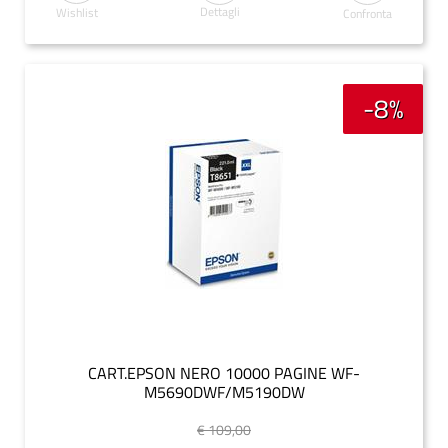
Dettagli
Wishlist
Confronta
-8%
CART.EPSON NERO 10000 PAGINE WF-
M5690DWF/M5190DW
€ 109,00