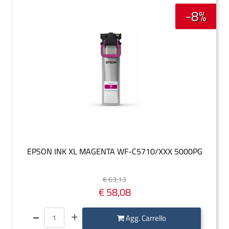
-8%
EPSON INK XL MAGENTA WF-C5710/XXX 5000PG
€ 63,13
€ 58,08
Quantità
Agg. Carrello