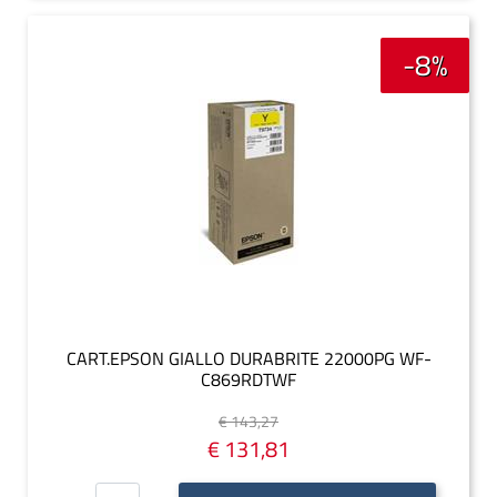
-8%
CART.EPSON GIALLO DURABRITE 22000PG WF-
C869RDTWF
€ 143,27
€ 131,81
Quantità