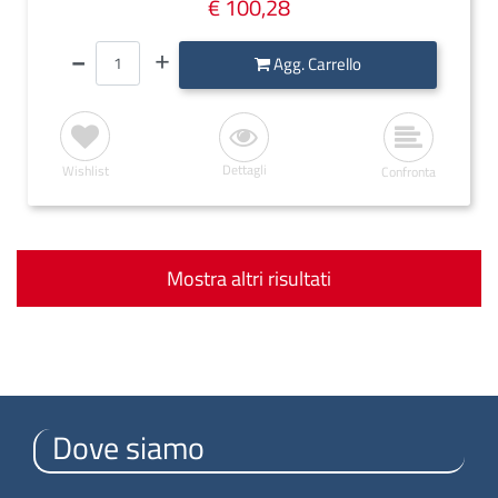
€ 100,28
Quantità
Agg. Carrello
Dettagli
Wishlist
Confronta
Mostra altri risultati
Dove siamo