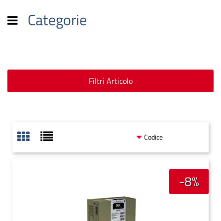
Categorie
Open menu
Filtri Articolo
-8%