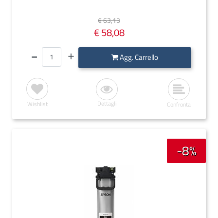
€ 63,13
€ 58,08
Quantità
Agg. Carrello
Dettagli
Wishlist
Confronta
-8%