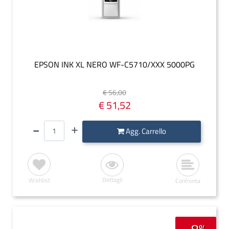
EPSON INK XL NERO WF-C5710/XXX 5000PG
€ 56,00
€ 51,52
Quantità
Agg. Carrello
Dettagli
Wishlist
Confronta