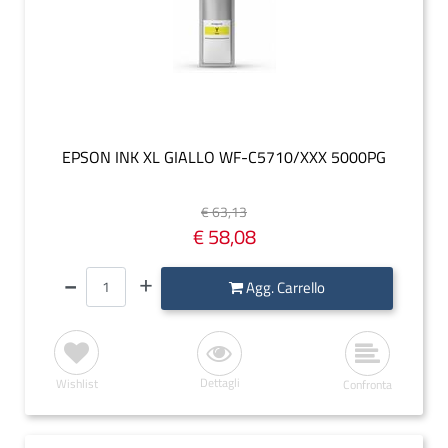
EPSON INK XL GIALLO WF-C5710/XXX 5000PG
€ 63,13
€ 58,08
Quantità
Agg. Carrello
Dettagli
Wishlist
Confronta