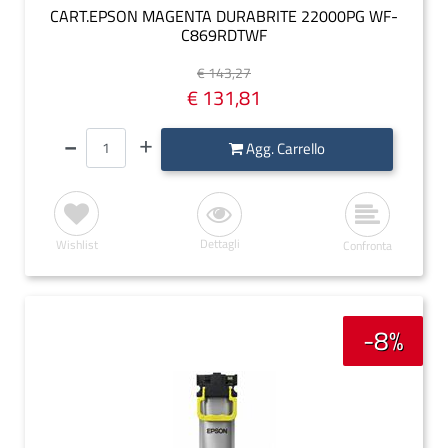
CART.EPSON MAGENTA DURABRITE 22000PG WF-
C869RDTWF
€ 143,27
€ 131,81
Quantità
Agg. Carrello
Dettagli
Wishlist
Confronta
-8%