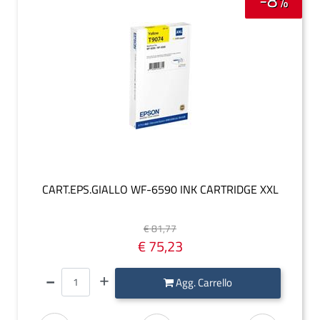
-8%
CART.EPS.GIALLO WF-6590 INK CARTRIDGE XXL
€ 81,77
€ 75,23
Quantità
Agg. Carrello