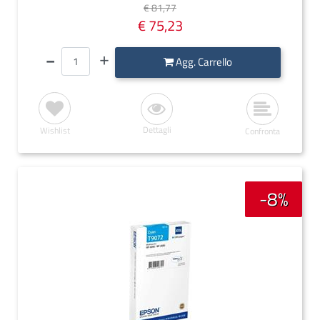
€ 81,77
€ 75,23
Quantità
Agg. Carrello
Dettagli
Wishlist
Confronta
-8%