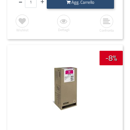
Agg. Carrello
Dettagli
Wishlist
Confronta
-8%